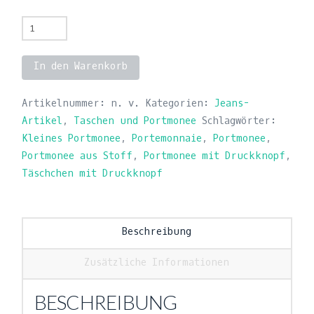
Portmonee
aus
Stoff
In den Warenkorb
Menge
Alternative:
Artikelnummer:
n. v.
Kategorien:
Jeans-
Artikel
,
Taschen und Portmonee
Schlagwörter:
Kleines Portmonee
,
Portemonnaie
,
Portmonee
,
Portmonee aus Stoff
,
Portmonee mit Druckknopf
,
Täschchen mit Druckknopf
Beschreibung
Zusätzliche Informationen
BESCHREIBUNG