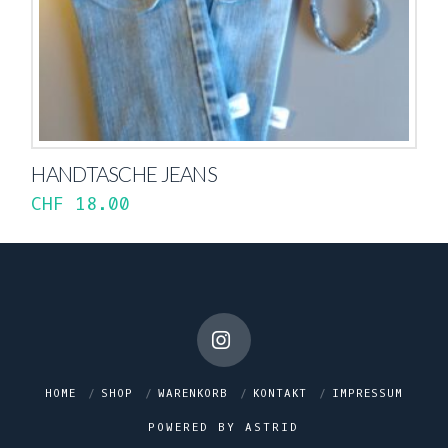
HANDTASCHE JEANS
CHF
18.00
Instagram
HOME
SHOP
WARENKORB
KONTAKT
IMPRESSUM
POWERED BY ASTRID